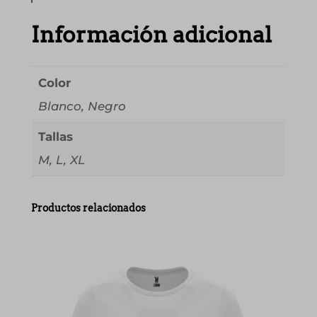
e
Información adicional
t
a
R
Color
o
Blanco, Negro
c
k
Tallas
y
M, L, XL
H
o
r
Productos relacionados
r
o
r
(
u
n