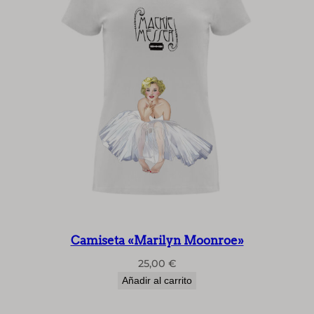
i
s
e
x
)
c
a
n
t
i
d
a
d
Camiseta «Marilyn Moonroe»
25,00
€
Añadir al carrito