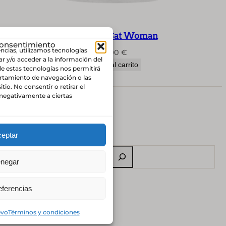
camiseta Cat Woman
consentimiento
encias, utilizamos tecnologías
25,00
€
r y/o acceder a la información del
Añadir al carrito
de estas tecnologías nos permitirá
tamiento de navegación o las
itio. No consentir o retirar el
negativamente a ciertas
Tienda
Contacto
Atelier
eptar
B
negar
u
s
eferencias
c
a
Diseñadora Macarena Rosso
evo
Términos y condiciones
r