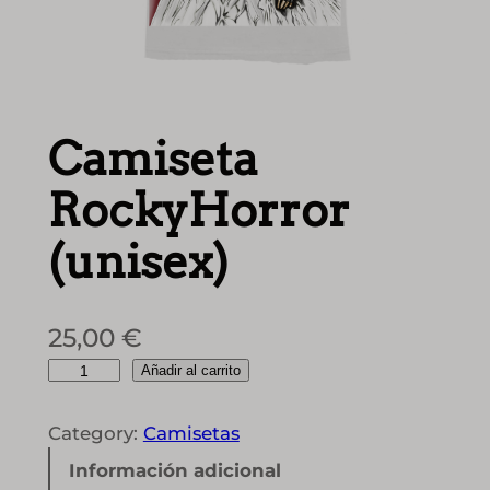
Camiseta
RockyHorror
(unisex)
25,00
€
C
Añadir al carrito
a
m
Category:
Camisetas
i
Información adicional
s