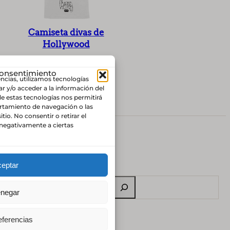
Camiseta divas de
Hollywood
25,00
€
consentimiento
encias, utilizamos tecnologías
Añadir al carrito
r y/o acceder a la información del
de estas tecnologías nos permitirá
tamiento de navegación o las
itio. No consentir o retirar el
negativamente a ciertas
Tienda
Contacto
Atelier
eptar
B
negar
u
s
eferencias
c