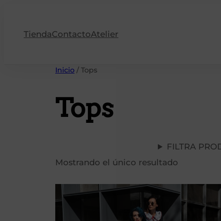
Saltar
al
Tienda
Contacto
Atelier
contenido
Inicio
/ Tops
Tops
FILTRA PRO
Mostrando el único resultado