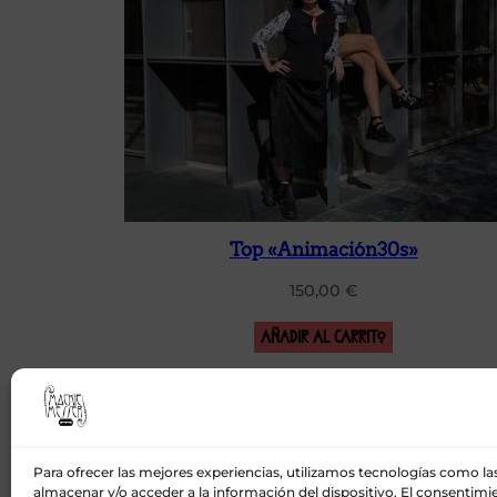
Top «Animación30s»
150,00
€
Añadir al carrito
Tienda
Para ofrecer las mejores experiencias, utilizamos tecnologías como la
Contacto
almacenar y/o acceder a la información del dispositivo. El consentimi